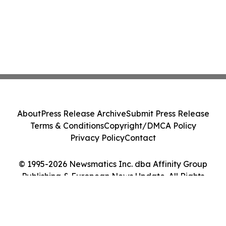
About
Press Release Archive
Submit Press Release
Terms & Conditions
Copyright/DMCA Policy
Privacy Policy
Contact
© 1995-2026 Newsmatics Inc. dba Affinity Group
Publishing & European News Update. All Rights
Reserved.
Cookie Settings / Your Privacy Choices