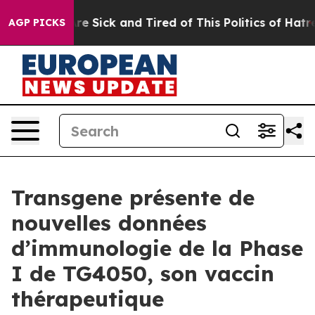
eople Are Sick and Tired of This Politics of Hatred”
Th
AGP PICKS
Transgene présente de
nouvelles données
d’immunologie de la Phase
I de TG4050, son vaccin
thérapeutique