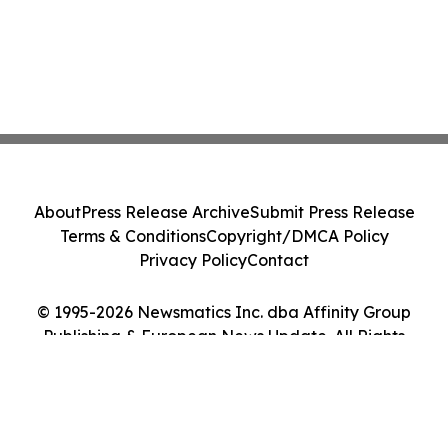
About
Press Release Archive
Submit Press Release
Terms & Conditions
Copyright/DMCA Policy
Privacy Policy
Contact
© 1995-2026 Newsmatics Inc. dba Affinity Group
Publishing & European News Update. All Rights
Reserved.
Cookie Settings / Your Privacy Choices